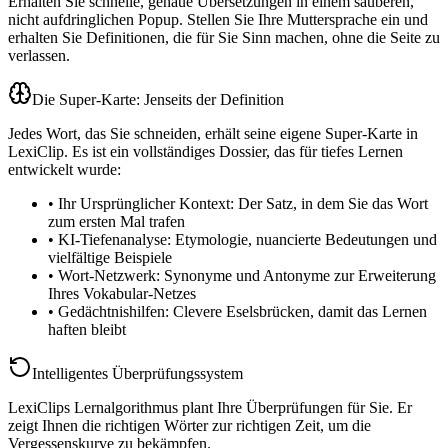
Erhalten Sie schnelle, genaue Übersetzungen in einem sauberen,
nicht aufdringlichen Popup. Stellen Sie Ihre Muttersprache ein und
erhalten Sie Definitionen, die für Sie Sinn machen, ohne die Seite zu
verlassen.
Die Super-Karte: Jenseits der Definition
Jedes Wort, das Sie schneiden, erhält seine eigene Super-Karte in
LexiClip. Es ist ein vollständiges Dossier, das für tiefes Lernen
entwickelt wurde:
•
Ihr Ursprünglicher Kontext: Der Satz, in dem Sie das Wort
zum ersten Mal trafen
•
KI-Tiefenanalyse: Etymologie, nuancierte Bedeutungen und
vielfältige Beispiele
•
Wort-Netzwerk: Synonyme und Antonyme zur Erweiterung
Ihres Vokabular-Netzes
•
Gedächtnishilfen: Clevere Eselsbrücken, damit das Lernen
haften bleibt
Intelligentes Überprüfungssystem
LexiClips Lernalgorithmus plant Ihre Überprüfungen für Sie. Er
zeigt Ihnen die richtigen Wörter zur richtigen Zeit, um die
Vergessenskurve zu bekämpfen.